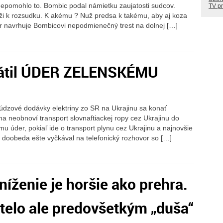
Nepomohlo to. Bombic podal námietku zaujatosti sudcov.
TV p
ži k rozsudku. K akému ? Nuž predsa k takému, aby aj koza
tor navrhuje Bombicovi nepodmienečný trest na dolnej […]
vrátil ÚDER ZELENSKÉMU
údzové dodávky elektriny zo SR na Ukrajinu sa konať
 neobnoví transport slovnaftiackej ropy cez Ukrajinu do
mu úder, pokiaľ ide o transport plynu cez Ukrajinu a najnovšie
s doobeda ešte vyčkával na telefonický rozhovor so […]
níženie je horšie ako prehra.
 telo ale predovšetkým „duša“