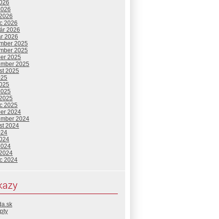
2026
2026
 2026
c 2026
uár 2026
ár 2026
mber 2025
mber 2025
ber 2025
ember 2025
st 2025
025
2025
2025
 2025
c 2025
ber 2024
ember 2024
st 2024
024
2024
2024
 2024
c 2024
kazy
da.sk
pty