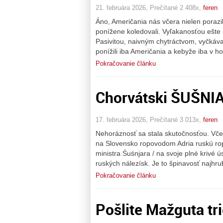
21. februára 2026, Prečítané 2 408x,
feren
Áno, Američania nás včera nielen porazili
ponížene koledovali. Vyľakanosťou ešte 
Pasivitou, naivným chytráctvom, vyčkáv
ponížili iba Američania a kebyže iba v ho
Pokračovanie článku
Chorvátski ŠUŠNIAC
17. februára 2026, Prečítané 3 013x,
feren
Nehoráznosť sa stala skutočnosťou. Vče
na Slovensko ropovodom Adria ruskú rop
ministra Śuśnjara / na svoje plné krivé 
ruských nálezísk. Je to špinavosť najhr
Pokračovanie článku
Pošlite Mažguta tri