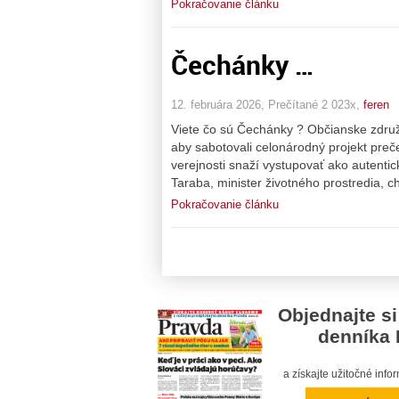
Pokračovanie článku
Čechánky …
12. februára 2026, Prečítané 2 023x,
feren
Viete čo sú Čechánky ? Občianske združeni
aby sabotovali celonárodný projekt pre
verejnosti snaží vystupovať ako autenti
Taraba, minister životného prostredia, ch
Pokračovanie článku
Objednajte si
denníka 
a získajte užitočné inf