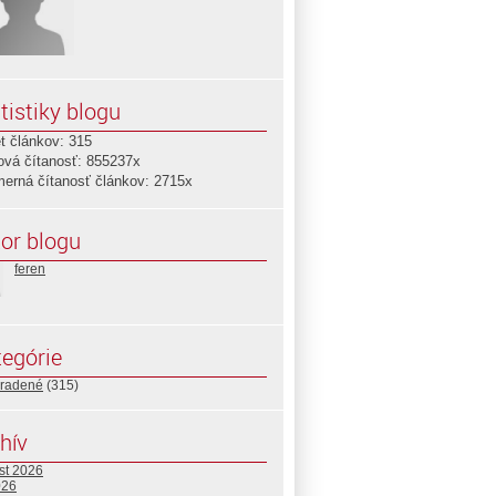
tistiky blogu
t článkov: 315
ová čítanosť: 855237x
merná čítanosť článkov: 2715x
or blogu
feren
egórie
radené
(315)
hív
st 2026
026