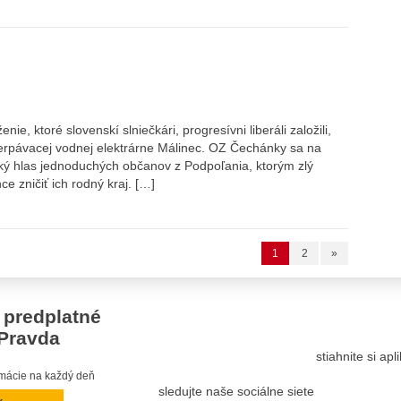
e, ktoré slovenskí slniečkári, progresívni liberáli založili,
čerpávacej vodnej elektrárne Málinec. OZ Čechánky sa na
cký hlas jednoduchých občanov z Podpoľania, ktorým zlý
ce zničiť ich rodný kraj. […]
1
2
»
 predplatné
Pravda
stiahnite si ap
ormácie na každý deň
sledujte naše sociálne siete