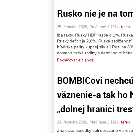
Rusko nie je na to
25. februára 2026, Prečítané 1 791x,
feren
Iba fakty. Ruský HDP rastie o 1%. Ruská
Ruský deficit je 2,6%. Ruská zadĺženosť
hľadiska parity kúpnej sily sú Rusi na 8
dostanú ruské rodiny s deťmi nové benef
Pokračovanie článku
BOMBICovi nechcú 
väznenie-a tak h
„dolnej hranici tre
24. februára 2026, Prečítané 2 191x,
feren
Znalecké posudky boli upravené v pros