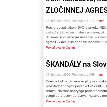
ZLOČINNEJ AGRES
28. februára 2026, Prečítané 2 157x,
feren
Rusi pred začiatkom ŠVO dva roky NEÚSP
zistili, že Západ sa im iba vysmieva, pá
diplomaciu vojenským riešením. – Dnes 
agresii“. Začalo sa obdobie masovej rus
Pokračovanie článku
ŠKANDÁLY na Slov
27. februára 2026, Prečítané 1 925x,
feren
Dnešok bol na Slovensku plný škandálov.
protivládneho vystupovania GP Žilinku, 
reťaze. Najskôr nabrýzga parlamentném
vstúpi do pracovnoprávnych vzťahov medz
Pokračovanie článku