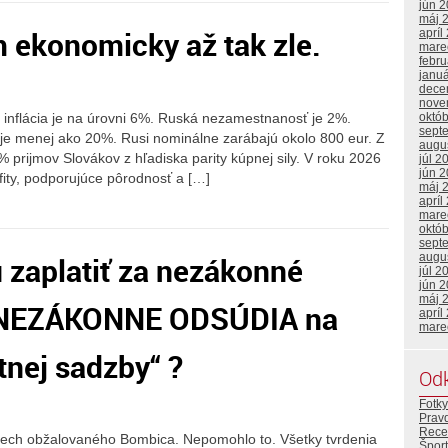
jún 
máj 
m ekonomicky až tak zle.
apríl
mare
febr
janu
dece
nove
 inflácia je na úrovni 6%. Ruská nezamestnanosť je 2%.
októ
sept
 je menej ako 20%. Rusi nominálne zarábajú okolo 800 eur. Z
augu
0% prijmov Slovákov z hľadiska parity kúpnej sily. V roku 2026
júl 2
jún 
ity, podporujúce pôrodnosť a […]
máj 
apríl
mare
októ
sept
zaplatiť za nezákonné
augu
júl 2
jún 
máj 
o NEZÁKONNE ODSÚDIA na
apríl
mare
stnej sadzby“ ?
Od
Fotky
Prav
Rece
pech obžalovaného Bombica. Nepomohlo to. Všetky tvrdenia
Šport