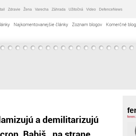
tail
Zdravie
Žena
Varecha
Záhrada
Užitočná
Video
DefenceNews
lánky
Najkomentovanejšie články
Zoznam blogov
Komerčné blog
fe
amizujú a demilitarizujú
feren
acron, Babiš…na strane