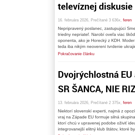
televíznej diskusie
16. februára 2026, Prečítané 3 636x,
feren
Nepripravený poslanec, zastupujúci Smer
triedny nepriateľ. Narobí oveľa viac škô
oponenta, ako je Horecký z KDH. Moderát
teda iba nikým neoverení tvrdenie ukraj
Pokračovanie článku
Dvojrýchlostná EU
SR ŠANCA, NIE RI
13. februára 2026, Prečítané 2 375x,
feren
Niektorí slovenskí experti, najmä z opoz
vraj na Západe EU formuje silná skupina
ktorí chcú v upravenej podobe oživiť ide
integrovanejší elitný klub štátov, ktoré 