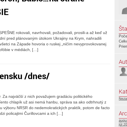
IE
Šta
EŠNE rokovali, navrhovali, požadovali, prosili-a až keď už
Poče
r dní pred plánovaným útokom Ukrajiny na Krym, nahradili
Celk
všetci na Západe hovoria o ruskej „ničím nevyprovokovanej
Prie
ofóbie v médiách, […]
Aut
ensku /dnes/
Kat
 Za najväčší z nich považujem gradáciu politického
Neza
Tento chlapík už asi nemá hanbu, správa sa ako odtrhnutý z
u výboru NRSR do nedemokratických praktík, potom de facto
Arc
i policajtmi Čurillovcami a ich […]
augu
júl 2