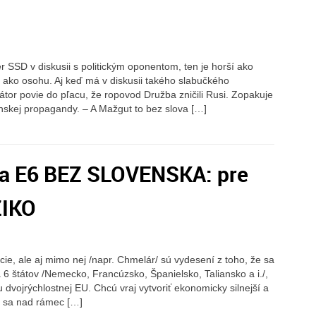
 SSD v diskusii s politickým oponentom, ten je horší ako
d ako osohu. Aj keď má v diskusii takého slabučkého
or povie do pľacu, že ropovod Družba zničili Rusi. Zopakuje
inskej propagandy. – A Mažgut to bez slova […]
 a E6 BEZ SLOVENSKA: pre
ZIKO
ície, ale aj mimo nej /napr. Chmelár/ sú vydesení z toho, že sa
 6 štátov /Nemecko, Francúzsko, Španielsko, Taliansko a i./,
u dvojrýchlostnej EU. Chcú vraj vytvoriť ekonomicky silnejší a
by sa nad rámec […]