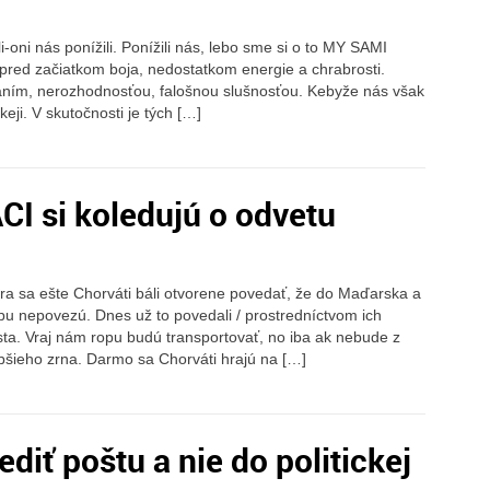
-oni nás ponížili. Ponížili nás, lebo sme si o to MY SAMI
pred začiatkom boja, nedostatkom energie a chrabrosti.
aním, nerozhodnosťou, falošnou slušnosťou. Kebyže nás však
keji. V skutočnosti je tých […]
I si koledujú o odvetu
ra sa ešte Chorváti báli otvorene povedať, že do Maďarska a
u nepovezú. Dnes už to povedali / prostredníctvom ich
ústa. Vraj nám ropu budú transportovať, no iba ak nebude z
ubšieho zrna. Darmo sa Chorváti hrajú na […]
ediť poštu a nie do politickej