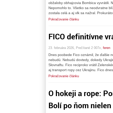
obžaloby obhajcovia Bombica vyvrátili. 
Nepomohlo to. Všetko sa neodvratne blí
zostala celá a aj vlk sa nažral. Prokurá
Pokračovanie článku
FICO definitívne 
23. februára 2026, Prečítané 2 007x,
feren
Dnes poobede Fico oznámil, že ďalšie n
nebudú. Nebudú dovtedy, dokedy Ukrajina
Slovnaftu. Fico reciproko vrátil Zelenské
aj transport ropy cez Ukrajinu. Fico dne
Pokračovanie článku
O hokeji a rope: Po
Bolí po ňom nielen