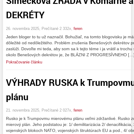
Šimečkova ZRADA v Komárne 
DEKRÉTY
26. novembra 2025, Prečítané 2 332x,
feren
Jeden bloger to tu už naznačil. Bohužiaľ, na tomto blogovisku je málo
dôležité od nedôležitého. Problém zrušenia Benešových dekrétov pr
zaslúži. Dovoľte mi teda, aby som sa k tejto téme i ja vrátil a trochu
okolo Benešových dekrétov je, že BLÁZNI Z PROGRESÍVNEHO […
Pokračovanie článku
VÝHRADY RUSKA k Trumpovmu
plánu
21. novembra 2025, Prečítané 2 027x,
feren
Rusko je k Trumpovmu mierovému plánu veľmi zdržanlivé. Rusko zd
mierový plán. Jeho podstatou je: 1/ demilitarizácia 2/ denacifikácia
vojenských blokoch NATO, vojenských štruktúrach EU a pod., 4/ obn