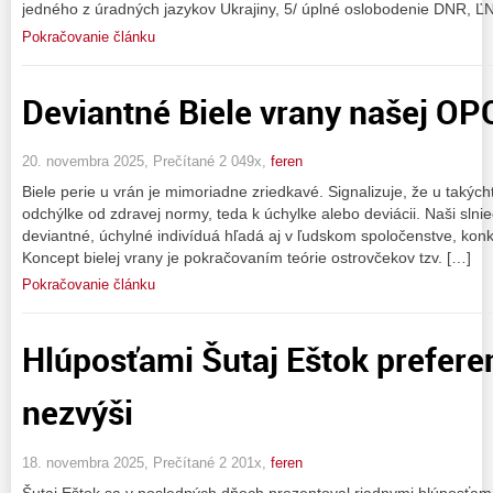
jedného z úradných jazykov Ukrajiny, 5/ úplné oslobodenie DNR, Ľ
Pokračovanie článku
Deviantné Biele vrany našej OP
20. novembra 2025, Prečítané 2 049x,
feren
Biele perie u vrán je mimoriadne zriedkavé. Signalizuje, že u takých
odchýlke od zdravej normy, teda k úchylke alebo deviácii. Naši slnie
deviantné, úchylné indivíduá hľadá aj v ľudskom spoločenstve, konkr
Koncept bielej vrany je pokračovaním teórie ostrovčekov tzv. […]
Pokračovanie článku
Hlúposťami Šutaj Eštok prefere
nezvýši
18. novembra 2025, Prečítané 2 201x,
feren
Šutaj Eštok sa v posledných dňoch prezentoval riadnymi hlúposťami. 