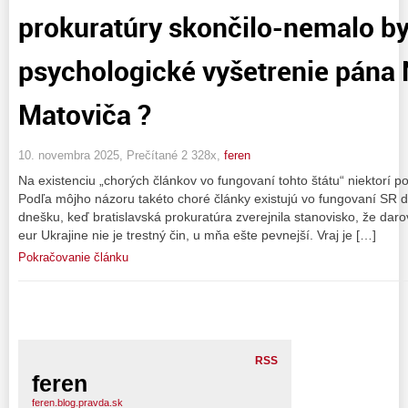
prokuratúry skončilo-nemalo b
psychologické vyšetrenie pána
Matoviča ?
10. novembra 2025, Prečítané 2 328x,
feren
Na existenciu „chorých článkov vo fungovaní tohto štátu“ niektorí po
Podľa môjho názoru takéto choré články existujú vo fungovaní SR d
dnešku, keď bratislavská prokuratúra zverejnila stanovisko, že dar
eur Ukrajine nie je trestný čin, u mňa ešte pevnejší. Vraj je […]
Pokračovanie článku
RSS
feren
feren.blog.pravda.sk