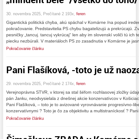
30. novembra 2025, Prečítané 2 193x,
feren
Gigantická politická chyba, akú spáchal v Komárne /na popud ired
pokračovanie. Predstavitelia PS chybu bagatelizujú a prekrúcajú. Zv
pesničky „tancuj. tancuj vykrúcaj“ len aby im slovenskí voliči tú ich t
piecku nezbúrali. V materiáloch PS zo zasadnutia v Komárne je jas
Pokračovanie článku
Pani Flašíková, -toto je už nao
29. novembra 2025, Prečítané 2 174x,
feren
Verejnoprávna STVR, v ktorej sa stal šéfom rozhlasovej zložky údaj
pán Janku, neodvysielala z dnešnej akcie konzervatívcov v Košiciach
Pani Flašíková, – toto je to avizované vyrovnávanie progresívno-li
konzervatívnymi ? Toto je čo za objektivitu a multistraníckosť ? Pani
Pokračovanie článku