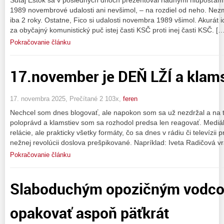
1989 novembrové udalosti ani nevšimol, – na rozdiel od neho. Nezm
iba 2 roky. Ostatne, Fico si udalosti novembra 1989 všimol. Akurát i
za obyčajný komunistický puč istej časti KSČ proti inej časti KSČ. […
Pokračovanie článku
17.november je DEŇ LŽÍ a klams
17. novembra 2025, Prečítané 2 103x,
feren
Nechcel som dnes blogovať, ale napokon som sa už nezdržal a na 
poloprávd a klamstiev som sa rozhodol predsa len reagovať. Mediálny
relácie, ale prakticky všetky formáty, čo sa dnes v rádiu či televízii
nežnej revolúcii doslova prešpikované. Napríklad: Iveta Radičová vra
Pokračovanie článku
Slaboduchým opozičným vodcom
opakovať aspoň päťkrát