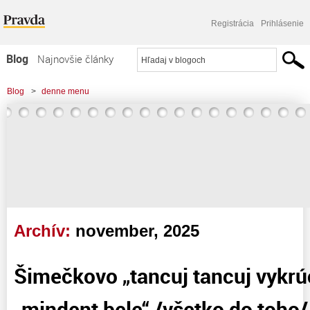
Registrácia
Prihlásenie
Blog
Najnovšie články
Najčítanejšie články
Blog
>
denne menu
Najkomentovanejšie články
Zoznam blogov
Komerčné blogy
Archív:
november, 2025
Šimečkovo „tancuj tancuj vykrú
„mindent bele“ /všetko do toho/