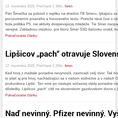
13. novembra 2025, Prečítané 2 366x,
feren
Pán Šimečka sa pokúsil o repliku na dnešnú TB Smeru, týkajúcu sa
porozumením písaného a hovoreného textu. Pretože táral čosi o ú
bola politika PS, nie aktivity dospievajúcej mládeže. Tie Smer naopa
verejné. Základnou otázkou, pre ktorú Smer SSD tlačovku urobil, b
Pokračovanie článku
Lipšicov „pach“ otravuje Slove
12. novembra 2025, Prečítané 2 269x,
feren
Keď hnoj z maštale poriadne nevynosíš, zasmradí celý dvor. Tak hovo
to platí aj pre hnoj, nachádzajúci sa v našom súdnictve a v našich
prokurátora Lipšic. Ten sme po nástupe súčasnej vlády poriadne nev
dôsledky. Lipšicov „pach“ cítiť na slovenskom gazdovskom dvore v 
Pokračovanie článku
Naď nevinný. Pfizer nevinný. Vy