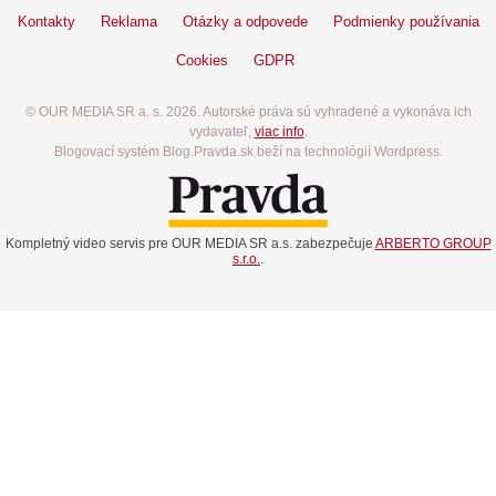
Kontakty
Reklama
Otázky a odpovede
Podmienky používania
Cookies
GDPR
© OUR MEDIA SR a. s. 2026. Autorské práva sú vyhradené a vykonáva ich
vydavateľ,
viac info
.
Blogovací systém Blog.Pravda.sk beží na technológií Wordpress.
Kompletný video servis pre OUR MEDIA SR a.s. zabezpečuje
ARBERTO GROUP
s.r.o.
.