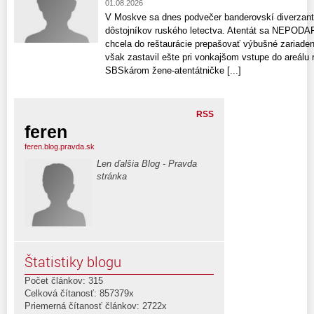
01.08.2026
V Moskve sa dnes podvečer banderovskí diverzanti 
dôstojníkov ruského letectva. Atentát sa NEPODARI
chcela do reštaurácie prepašovať výbušné zariaden
však zastavil ešte pri vonkajšom vstupe do areálu 
SBSkárom žene-atentátničke [...]
RSS
feren
feren.blog.pravda.sk
Len ďalšia Blog - Pravda
stránka
Štatistiky blogu
Počet článkov: 315
Celková čítanosť: 857379x
Priemerná čítanosť článkov: 2722x