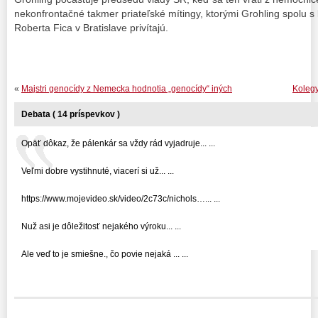
nekonfrontačné takmer priateľské mítingy, ktorými Grohling spol
Roberta Fica v Bratislave privítajú.
«
Majstri genocídy z Nemecka hodnotia „genocídy“ iných
Kolegy
Debata ( 14 príspevkov )
Opäť dôkaz, že pálenkár sa vždy rád vyjadruje... ...
Veľmi dobre vystihnuté, viacerí si už... ...
https://www.mojevideo.sk/video/2c73c/nichols…... ...
Nuž asi je dôležitosť nejakého výroku... ...
Ale veď to je smiešne., čo povie nejaká ... ...