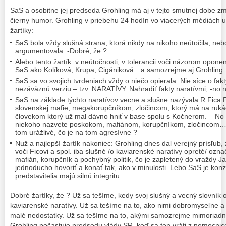
SaS a osobitne jej predseda Grohling má aj v tejto smutnej dobe z
čierny humor. Grohling v priebehu 24 hodín vo viacerých médiách ut
žartíky:
SaS bola vždy slušná strana, ktorá nikdy na nikoho neútočila, neb
argumentovala. -Dobré, že ?
Alebo tento žartík: v neútočnosti, v tolerancii voči názorom oponen
SaS ako Kolíková, Krupa, Cigániková…a samozrejme aj Grohling.
SaS sa vo svojich tvrdeniach vždy o niečo opierala. Nie síce o fak
nezáväznú verziu – tzv. NARATÍVY. Nahradiť fakty naratívmi, -no 
SaS na základe týchto naratívov vecne a slušne nazývala R.Fica
slovenskej mafie, megakorupčníkom, zločincom, ktorý má na rukác
človekom ktorý už mal dávno hniť v base spolu s Kočnerom. – No 
niekoho nazvete poskokom, mafiánom, korupčníkom, zločincom…-č
tom urážlivé, čo je na tom agresívne ?
Nuž a najlepší žartík nakoniec: Grohling dnes dal verejný prísľub
voči Ficovi a spol. iba slušné /o kaviarenské naratívy opreté/ ozn
mafián, korupčník a pochybný politik, čo je zapletený do vraždy
jednoducho hovoriť a konať tak, ako v minulosti. Lebo SaS je konzi
predstavitelia majú silnú integritu.
Dobré žartíky, že ? Už sa tešíme, kedy svoj slušný a vecný slovník 
kaviarenské naratívy. Už sa tešíme na to, ako nimi dobromyseľne a 
malé nedostatky. Už sa tešíme na to, akými samozrejme mimoriadn
Grohling počastuje predsedu vlády SR, keď sa ten vráti z nemocnice