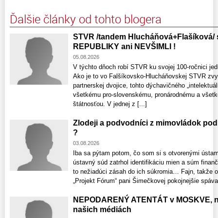
Ďalšie články od tohto blogera
STVR /tandem Hlucháňová+Flašíková
REPUBLIKY ani NEVŠIMLI !
05.08.2026
V týchto dňoch robí STVR ku svojej 100-ročnici je
Ako je to vo Falšíkovsko-Hlucháňovskej STVR zvyko
partnerskej dvojice, tohto dýchavičného „intelekt
všetkému pro-slovenskému, pronárodnému a všetk
štátnosťou. V jednej z [...]
Zlodeji a podvodníci z mimovládok p
?
03.08.2026
Iba sa pýtam potom, čo som si s otvorenými ústami
ústavný súd zatrhol identifikáciu mien a súm finan
to nežiadúci zásah do ich súkromia… Fajn, takže 
„Projekt Fórum“ pani Šimečkovej pokojnejšie spávať.
NEPODARENÝ ATENTÁT v MOSKVE, ne
našich médiách