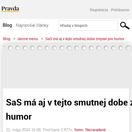
Registrácia
Prihlásenie
Blog
Najnovšie články
Najčítanejšie články
Blog
>
denne menu
>
SaS má aj v tejto smutnej dobe zmysel pre humor
Najkomentovanejšie články
Zoznam blogov
Komerčné blogy
SaS má aj v tejto smutnej dobe
humor
21. mája 2024 16:08
, Prečítané 3 877x,
feren
,
Nezaradené