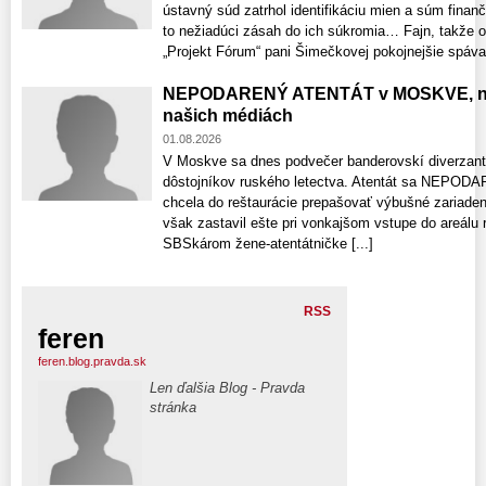
ústavný súd zatrhol identifikáciu mien a súm finan
to nežiadúci zásah do ich súkromia… Fajn, takže 
„Projekt Fórum“ pani Šimečkovej pokojnejšie spávať.
NEPODARENÝ ATENTÁT v MOSKVE, ne
našich médiách
01.08.2026
V Moskve sa dnes podvečer banderovskí diverzanti 
dôstojníkov ruského letectva. Atentát sa NEPODARI
chcela do reštaurácie prepašovať výbušné zariaden
však zastavil ešte pri vonkajšom vstupe do areálu 
SBSkárom žene-atentátničke [...]
RSS
feren
feren.blog.pravda.sk
Len ďalšia Blog - Pravda
stránka