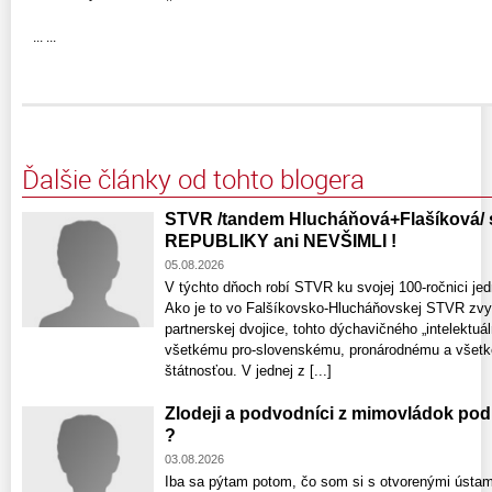
... ...
Ďalšie články od tohto blogera
STVR /tandem Hlucháňová+Flašíková
REPUBLIKY ani NEVŠIMLI !
05.08.2026
V týchto dňoch robí STVR ku svojej 100-ročnici je
Ako je to vo Falšíkovsko-Hlucháňovskej STVR zvyko
partnerskej dvojice, tohto dýchavičného „intelekt
všetkému pro-slovenskému, pronárodnému a všetk
štátnosťou. V jednej z [...]
Zlodeji a podvodníci z mimovládok p
?
03.08.2026
Iba sa pýtam potom, čo som si s otvorenými ústami