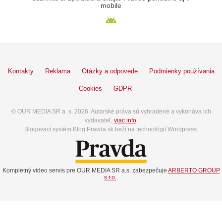
mobile
Kontakty
Reklama
Otázky a odpovede
Podmienky používania
Cookies
GDPR
© OUR MEDIA SR a. s. 2026. Autorské práva sú vyhradené a vykonáva ich
vydavateľ,
viac info
.
Blogovací systém Blog.Pravda.sk beží na technológií Wordpress.
Kompletný video servis pre OUR MEDIA SR a.s. zabezpečuje
ARBERTO GROUP
s.r.o.
.