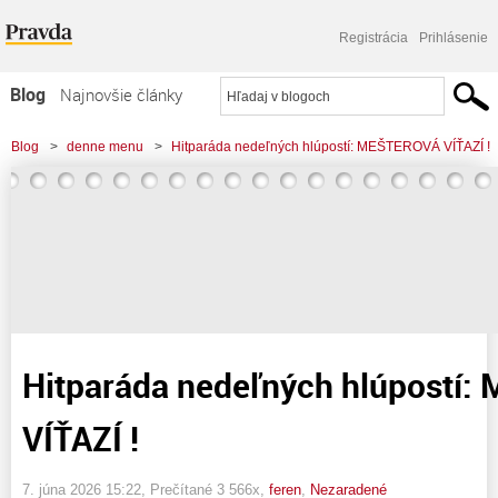
Registrácia
Prihlásenie
Blog
Najnovšie články
Najčítanejšie články
Blog
>
denne menu
>
Hitparáda nedeľných hlúpostí: MEŠTEROVÁ VÍŤAZÍ !
Najkomentovanejšie články
Zoznam blogov
Komerčné blogy
Hitparáda nedeľných hlúpostí
VÍŤAZÍ !
7. júna 2026 15:22
, Prečítané 3 566x,
feren
,
Nezaradené