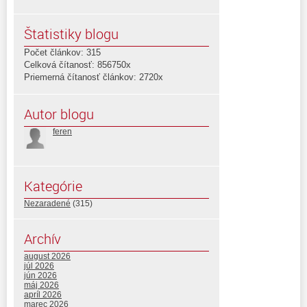
Štatistiky blogu
Počet článkov: 315
Celková čítanosť: 856750x
Priemerná čítanosť článkov: 2720x
Autor blogu
feren
Kategórie
Nezaradené
(315)
Archív
august 2026
júl 2026
jún 2026
máj 2026
apríl 2026
marec 2026