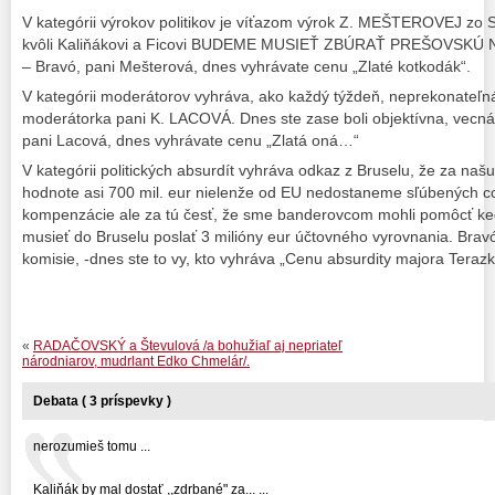
V kategórii výrokov politikov je víťazom výrok Z. MEŠTEROVEJ zo S
kvôli Kaliňákovi a Ficovi BUDEME MUSIEŤ ZBÚRAŤ PREŠOVSKÚ N
– Bravó, pani Mešterová, dnes vyhrávate cenu „Zlaté kotkodák“.
V kategórii moderátorov vyhráva, ako každý týždeň, neprekonateľn
moderátorka pani K. LACOVÁ. Dnes ste zase boli objektívna, vecná
pani Lacová, dnes vyhrávate cenu „Zlatá oná…“
V kategórii politických absurdít vyhráva odkaz z Bruselu, že za naš
hodnote asi 700 mil. eur nielenže od EU nedostaneme sľúbených cc
kompenzácie ale za tú česť, že sme banderovcom mohli pomôcť ke
musieť do Bruselu poslať 3 milióny eur účtovného vyrovnania. Brav
komisie, -dnes ste to vy, kto vyhráva „Cenu absurdity majora Terazk
«
RADAČOVSKÝ a Števulová /a bohužiaľ aj nepriateľ
národniarov, mudrlant Edko Chmelár/.
Debata ( 3 príspevky )
nerozumieš tomu ...
Kaliňák by mal dostať ,,zdrbané" za... ...