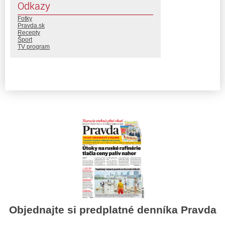
Odkazy
Fotky
Pravda.sk
Recepty
Šport
TV program
Objednajte si predplatné denníka Pravda