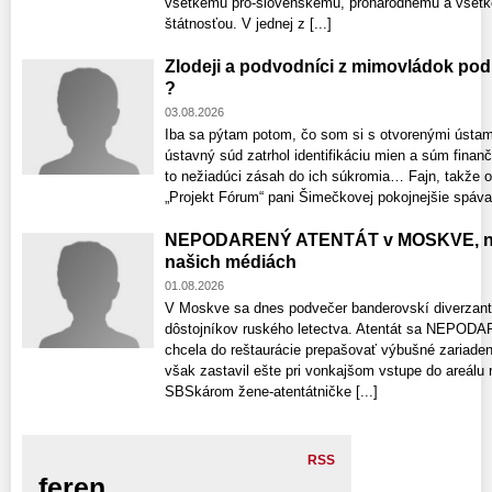
všetkému pro-slovenskému, pronárodnému a všetk
štátnosťou. V jednej z [...]
Zlodeji a podvodníci z mimovládok p
?
03.08.2026
Iba sa pýtam potom, čo som si s otvorenými ústami
ústavný súd zatrhol identifikáciu mien a súm finan
to nežiadúci zásah do ich súkromia… Fajn, takže 
„Projekt Fórum“ pani Šimečkovej pokojnejšie spávať.
NEPODARENÝ ATENTÁT v MOSKVE, ne
našich médiách
01.08.2026
V Moskve sa dnes podvečer banderovskí diverzanti 
dôstojníkov ruského letectva. Atentát sa NEPODARI
chcela do reštaurácie prepašovať výbušné zariaden
však zastavil ešte pri vonkajšom vstupe do areálu 
SBSkárom žene-atentátničke [...]
RSS
feren