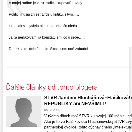
V mojej rodine je veru tradícia kupovať noviny... ...
Politici musia zniesť tvrdšiu kritiku, s tým... ...
takto, ak si myslela hlinu ako toho čo niečo... ...
Ja ťa nenazývam, ja konštatujem, čo o sebe... ...
Dobré sako, dobré heslo. Skoro som naň zabudol... ...
Ďalšie články od tohto blogera
STVR /tandem Hlucháňová+Flašíková
REPUBLIKY ani NEVŠIMLI !
05.08.2026
V týchto dňoch robí STVR ku svojej 100-ročnici je
Ako je to vo Falšíkovsko-Hlucháňovskej STVR zvyko
partnerskej dvojice, tohto dýchavičného „intelekt