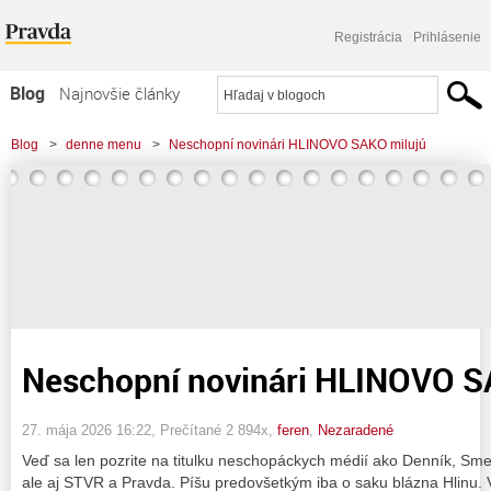
Registrácia
Prihlásenie
Blog
Najnovšie články
Najčítanejšie články
Blog
>
denne menu
>
Neschopní novinári HLINOVO SAKO milujú
Najkomentovanejšie články
Zoznam blogov
Komerčné blogy
Neschopní novinári HLINOVO S
27. mája 2026 16:22
, Prečítané 2 894x,
feren
,
Nezaradené
Veď sa len pozrite na titulku neschopáckych médií ako Denník, Sme, a
ale aj STVR a Pravda. Píšu predovšetkým iba o saku blázna Hlinu. 