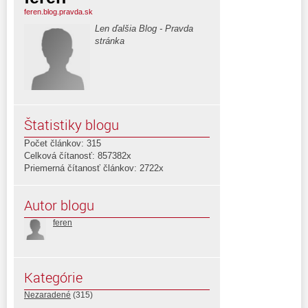
feren.blog.pravda.sk
Len ďalšia Blog - Pravda
stránka
Štatistiky blogu
Počet článkov: 315
Celková čítanosť: 857382x
Priemerná čítanosť článkov: 2722x
Autor blogu
feren
Kategórie
Nezaradené
(315)