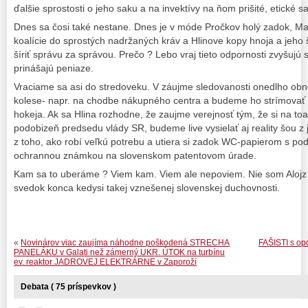
ďalšie sprostosti o jeho saku a na invektívy na ňom prišité, etick
Dnes sa čosi také nestane. Dnes je v móde Pročkov holý zadok, M
koalície do sprostých nadržaných kráv a Hlinove kopy hnoja a jeho
šíriť správu za správou. Prečo ? Lebo vraj tieto odpornosti zvyšujú
prinášajú peniaze.
Vraciame sa asi do stredoveku. V záujme sledovanosti onedlho obn
kolese- napr. na chodbe nákupného centra a budeme ho strímovať či
hokeja. Ak sa Hlina rozhodne, že zaujme verejnosť tým, že si na toal
podobizeň predsedu vlády SR, budeme live vysielať aj reality šou z
z toho, ako robí veľkú potrebu a utiera si zadok WC-papierom s p
ochrannou známkou na slovenskom patentovom úrade.
Kam sa to uberáme ? Viem kam. Viem ale nepoviem. Nie som Alojz
svedok konca kedysi takej vznešenej slovenskej duchovnosti.
«
Novinárov viac zaujíma náhodne poškodená STRECHA
FAŠISTI s o
PANELÁKU v Galati než zámerný UKR. ÚTOK na turbínu
ev. reaktor JADROVEJ ELEKTRÁRNE v Zaporoží
Debata ( 75 príspevkov )