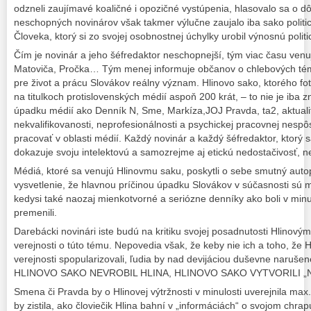
odzneli zaujímavé koaličné i opozičné vystúpenia, hlasovalo sa o d
neschopných novinárov však takmer výlučne zaujalo iba sako polit
Človeka, ktorý si zo svojej osobnostnej úchylky urobil výnosnú politi
Čím je novinár a jeho šéfredaktor neschopnejší, tým viac času venuj
Matoviča, Pročka… Tým menej informuje občanov o chlebových téma
pre život a prácu Slovákov reálny význam. Hlinovo sako, ktorého fo
na titulkoch protislovenských médií aspoň 200 krát, – to nie je iba z
úpadku médií ako Denník N, Sme, Markíza,JOJ Pravda, ta2, aktualit
nekvalifikovanosti, neprofesionálnosti a psychickej pracovnej nesp
pracovať v oblasti médií. Každý novinár a každý šéfredaktor, ktorý 
dokazuje svoju intelektovú a samozrejme aj etickú nedostačivosť, ne
Médiá, ktoré sa venujú Hlinovmu saku, poskytli o sebe smutný autop
vysvetlenie, že hlavnou príčinou úpadku Slovákov v súčasnosti sú m
kedysi také naozaj mienkotvorné a seriózne denníky ako boli v mi
premenili.
Darebácki novinári iste budú na kritiku svojej posadnutosti Hlino
verejnosti o túto tému. Nepovedia však, že keby nie ich a toho, že 
verejnosti spopularizovali, ľudia by nad devijáciou duševne narušen
HLINOVO SAKO NEVROBIL HLINA, HLINOVO SAKO VYTVORILI „N
Smena či Pravda by o Hlinovej výtržnosti v minulosti uverejnila max
by zistila, ako človiečik Hlina bahní v „informáciách“ o svojom chra