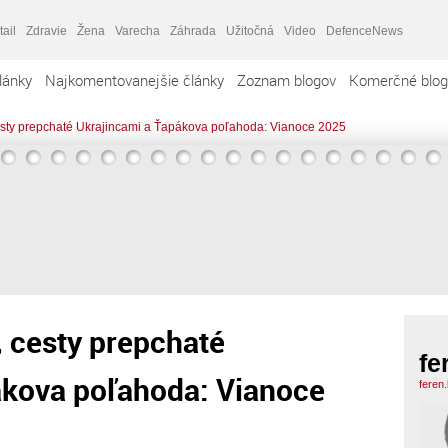
tail
Zdravie
Žena
Varecha
Záhrada
Užitočná
Video
DefenceNews
lánky
Najkomentovanejšie články
Zoznam blogov
Komerčné blog
esty prepchaté Ukrajincami a Ťapákova poľahoda: Vianoce 2025
 cesty prepchaté
fe
ákova poľahoda: Vianoce
feren