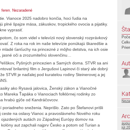
,
feren
,
Nezaradené
e. Vianoce 2025 nadobro končia, hoci ľudia na
 plné špajze mäsa, zákuskov, tropického ovocia a pijatiky.
Šta
kne vyprasiť.
Poče
potom, čo som videl v televízii nový slovenský rozprávkový
Celk
ovať. Z roka na rok im naše televízie ponúkajú škaredšie a
Prie
 mladé ťanťuchy na princezné z môjho detstva, na ich osie
sy, jasné oči a zrozumiteľnú slovenčinu…
Aut
u Pelíškov, Pyšných princezien a Samých doma. STVR sa ani
tovať brilantný film o Jergušovi Lapinovi či starý ale dobrý
 že STVR je naďalej pod kuratelou rodiny Steinerovej a jej
SNS.
lasiky ako Rysavá jalovica, Ženský zákon a Vianočné
Kat
lko Mareka Ťapáka o Vianociach folklórnej rodinky zo
sa hrabú gýče od Kandráčovcov.
Neza
poriadneho sneženia. Neprišlo. Zato po Štefanovi prišli
jej ceste na oslavy Vianoc a pravoslávneho Nového roku
Arc
 na ojazdených autách zo Západnej Európy domov na
augu
é kolóny aut zapchali najprv Česko a potom od Turian a
júl 2