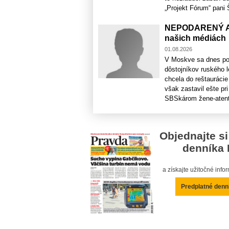
„Projekt Fórum“ pani 
NEPODARENÝ AT
našich médiách
01.08.2026
V Moskve sa dnes pod
dôstojníkov ruského 
chcela do reštauráci
však zastavil ešte pr
SBSkárom žene-atentá
Objednajte si
denníka 
a získajte užitočné inf
Predplatné denn