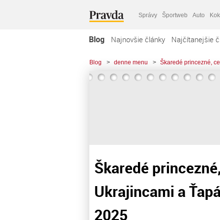
Správy
Športweb
Auto
Kok
Blog
Najnovšie články
Najčítanejšie č
Blog
>
denne menu
>
Škaredé princezné, c
Škaredé princezné,
Ukrajincami a Ťap
2025