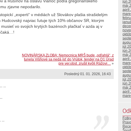
cov a Rusínov na oslavu Vianoc podľa gregoriánskeho
jún 
máj 
mu zjavne nepodarilo.
apríl
mare
istopickí „experti“ v médiách už Slovákov plašia strašidelým
febr
 Hudcovský najviac ľutuje tých 10% občanov SR, ktorým
janu
dece
musieť vo svojich krytých bazénoch plačkať v azda aj v
nove
n čaká…!
októ
sept
augu
júl 2
jún 
máj 
NOVINÁRSKA ZLOBA: Nemocnica MRŠ bude „odľahlá“, z
apríl
tunela Višňové sa nedá ísť do Vrútok, tender na D1 Úrad
mare
pre ver.obst. zrušil kvôli Rážovi…
»
októ
sept
Posledný 01. 01. 2026, 16:43
augu
júl 2
jún 
 ...
máj 
apríl
mare
..
Od
Fotky
...
Prav
Rece
Šport