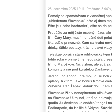
28. decembra 2025 12:11
, Prečítané 3 949x
Pomaly sa spamätávam z vianočnej apati
„ubiedenom Slovensku“ ešte aj dnes majú
Ešte je z čoho bachratieť , ešte sa dá pe
Prepáčte za môj čisto osobný názor, ale 
film Čáry Máry, musím dnešné deti poľut
škaredšie princezné. Kam sa hrabú nové
drieky, štíhle postavy, krásne plavé vla
Televízie oprášili staré odrhovačky typ
tohto roku v prime time neodvážila prezen
film o Maroškovi. Nič v zlom, ale zdá sa,
komunity a nie pod kuratelou Dankovej 
Jedinou poľahodou pre moju dušu boli k
oplátky. A k tomu ako bonus filmové die
Zuberca. Pán Ťapák, klobúk dolu. Kam 
Slovensko žilo v nenaplnenom očakávaní 
na Slovensko Ukrajinci, ktorí sa pri svo
/podľa Juliánskeho kalendára/ terigali
Podkarpatie, do Haliče či Volyne. Súvisl