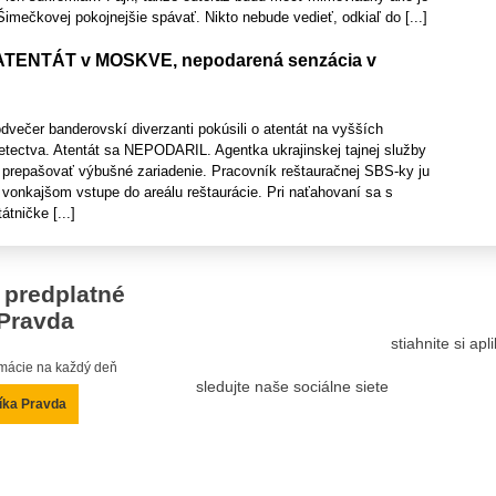
Šimečkovej pokojnejšie spávať. Nikto nebude vedieť, odkiaľ do [...]
ENTÁT v MOSKVE, nepodarená senzácia v
večer banderovskí diverzanti pokúsili o atentát na vyšších
letectva. Atentát sa NEPODARIL. Agentka ukrajinskej tajnej služby
e prepašovať výbušné zariadenie. Pracovník reštauračnej SBS-ky ju
i vonkajšom vstupe do areálu reštaurácie. Pri naťahovaní sa s
tničke [...]
 predplatné
Pravda
stiahnite si ap
ormácie na každý deň
sledujte naše sociálne siete
íka Pravda