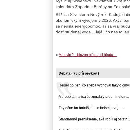
Kysúc aj Slovensko. Nakriatnuť Ukrajin
kalendára Západnej Európy sa Zelenské
Blíži sa Silvester a Nový rok. Kadejakí d
ekonomickým vývojom v 2026. Akýsi pán
sa neušla energopomoc. Tí sa vraj budú 
dosť studenej vode…Jajáj, čo nás to le
«
Matovič ?…blázon blázna si hľadá…
Debata ( 75 príspevkov )
Heisel bol ten, čo z teba vychoval takýto omyl...
A propó tá matica čo zmrzla v predminulom... .
Zbytočne ho brániš, bol to heisel prvej... ...
Štandardné prehlásenie, aké robili aj ostatní... 