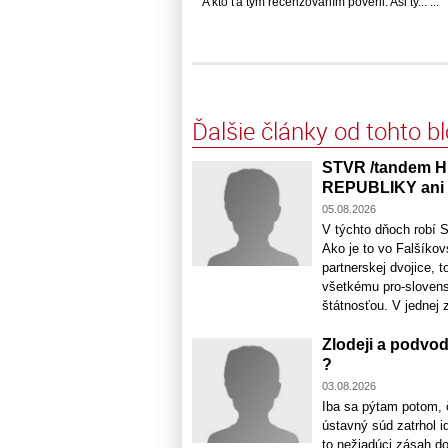
A kto ťa tým recenzovaním poveril. Asi ty... ...
Ďalšie články od tohto b
STVR /tandem H
REPUBLIKY ani 
05.08.2026
V týchto dňoch robí 
Ako je to vo Falšíko
partnerskej dvojice, 
všetkému pro-sloven
štátnosťou. V jednej z 
Zlodeji a podvo
?
03.08.2026
Iba sa pýtam potom, 
ústavný súd zatrhol i
to nežiadúci zásah d