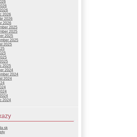
2026
2026
 2026
c 2026
uár 2026
ár 2026
mber 2025
mber 2025
ber 2025
ember 2025
st 2025
025
2025
2025
 2025
c 2025
ber 2024
ember 2024
st 2024
024
2024
2024
 2024
c 2024
kazy
da.sk
pty