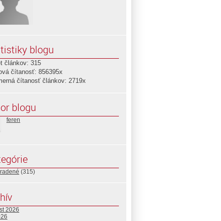
tistiky blogu
t článkov: 315
ová čítanosť: 856395x
merná čítanosť článkov: 2719x
or blogu
feren
egórie
radené
(315)
hív
st 2026
026