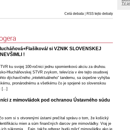
TV p
Celá debata
|
RSS tejto debaty
logera
lucháňová+Flašíková/ si VZNIK SLOVENSKEJ
NEVŠIMLI !
STVR ku svojej 100-ročnici jednu spomienkovú akciu za druhou.
vsko-Hlucháňovskej STVR zvykom, televízia v ére tejto osudovej
tohto dýchavičného „intelektuálneho“ tandemu, sa úspešne vyhýba
skému, pronárodnému a všetkému čo je spojené so slovenskou
[...]
dníci z mimovládok pod ochranou Ústavného súdu
čo som si s otvorenými ústami prečítal správu o tom, že košický
dentifikáciu mien a súm finančných darcov pre mimovládky. Vraj je
o ich súkromia… Fajn, takže odteraz budú môcť mimovládky ako je