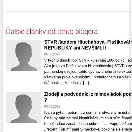
Ďalšie články od tohto blogera
STVR /tandem Hlucháňová+Flašíková
REPUBLIKY ani NEVŠIMLI !
05.08.2026
V týchto dňoch robí STVR ku svojej 100-ročnici je
Ako je to vo Falšíkovsko-Hlucháňovskej STVR zvyko
partnerskej dvojice, tohto dýchavičného „intelekt
všetkému pro-slovenskému, pronárodnému a všetk
štátnosťou. V jednej z [...]
Zlodeji a podvodníci z mimovládok p
?
03.08.2026
Iba sa pýtam potom, čo som si s otvorenými ústami
ústavný súd zatrhol identifikáciu mien a súm finan
to nežiadúci zásah do ich súkromia… Fajn, takže 
„Projekt Fórum“ pani Šimečkovej pokojnejšie spávať.