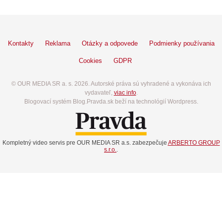
Kontakty
Reklama
Otázky a odpovede
Podmienky používania
Cookies
GDPR
© OUR MEDIA SR a. s. 2026. Autorské práva sú vyhradené a vykonáva ich
vydavateľ,
viac info
.
Blogovací systém Blog.Pravda.sk beží na technológií Wordpress.
Kompletný video servis pre OUR MEDIA SR a.s. zabezpečuje
ARBERTO GROUP
s.r.o.
.