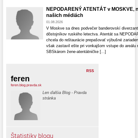
NEPODARENÝ ATENTÁT v MOSKVE, ne
našich médiách
01.08.2026
V Moskve sa dnes podvečer banderovskí diverzanti 
dôstojníkov ruského letectva. Atentát sa NEPODARI
chcela do reštaurácie prepašovať výbušné zariaden
však zastavil ešte pri vonkajšom vstupe do areálu 
SBSkárom žene-atentátničke [...]
RSS
feren
feren.blog.pravda.sk
Len ďalšia Blog - Pravda
stránka
Štatistiky blogu