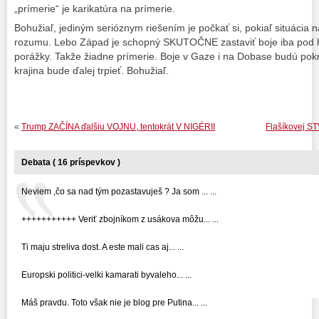
„prímerie“ je karikatúra na prímerie.
Bohužiaľ, jediným serióznym riešením je počkať si, pokiaľ situácia 
rozumu. Lebo Západ je schopný SKUTOČNE zastaviť boje iba pod hr
porážky. Takže žiadne prímerie. Boje v Gaze i na Dobase budú pok
krajina bude ďalej trpieť. Bohužiaľ.
«
Trump ZAČÍNA ďalšiu VOJNU, tentokrát V NIGÉRII
Flašíkovej ST
Debata ( 16 príspevkov )
Neviem ,čo sa nad tým pozastavuješ ? Ja som ... ...
+++++++++++ Veriť zbojníkom z usákova môžu... ...
Ti maju streliva dost. A este mali cas aj... ...
Europski politici-velki kamarati byvaleho... ...
Máš pravdu. Toto však nie je blog pre Putina... ...