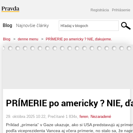
Registrácia
Prihlásenie
Blog
Najnovšie články
Najčítanejšie články
Blog
>
denne menu
>
PRÍMERIE po americky ? NIE, ďakujeme.
Najkomentovanejšie články
Zoznam blogov
Komerčné blogy
PRÍMERIE po americky ? NIE, ď
29. októbra 2025 10:22
, Prečítané 1 834x,
feren
,
Nezaradené
Príklad „prímeria“ v Gaze ukazuje, ako si USA predstavujú aj príme
podľa viceprezidenta Vancea aj včera prímerie, no stalo sa, že napr