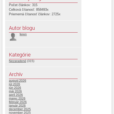
Počet článkov: 315
Celková čítanosť: 858493x
Priemerná čítanosť článkov: 2725x
Autor blogu
feren
Kategórie
Nezaradené
(315)
Archív
august 2026
júl 2026
jún 2026
máj 2026
apríl 2026
marec 2026
február 2026
január 2026
december 2025
november 2025