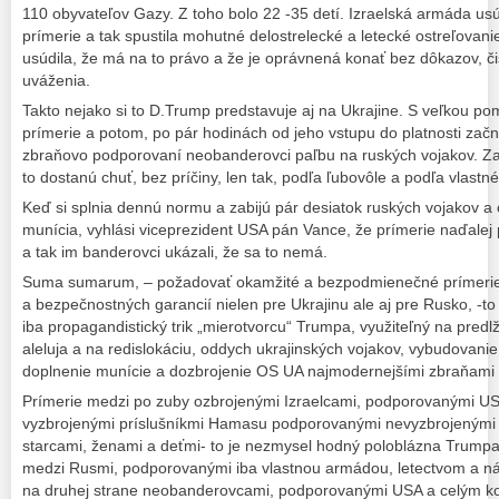
110 obyvateľov Gazy. Z toho bolo 22 -35 detí. Izraelská armáda usúdi
prímerie a tak spustila mohutné delostrelecké a letecké ostreľovan
usúdila, že má na to právo a že je oprávnená konať bez dôkazov, či
uváženia.
Takto nejako si to D.Trump predstavuje aj na Ukrajine. S veľkou 
prímerie a potom, po pár hodinách od jeho vstupu do platnosti za
zbraňovo podporovaní neobanderovci paľbu na ruských vojakov. Za
to dostanú chuť, bez príčiny, len tak, podľa ľubovôle a podľa vlastn
Keď si splnia dennú normu a zabijú pár desiatok ruských vojakov a c
munícia, vyhlási viceprezident USA pán Vance, že prímerie naďalej p
a tak im banderovci ukázali, že sa to nemá.
Suma sumarum, – požadovať okamžité a bezpodmienečné prímerie b
a bezpečnostných garancií nielen pre Ukrajinu ale aj pre Rusko, -t
iba propagandistický trik „mierotvorcu“ Trumpa, využiteľný na predl
aleluja a na redislokáciu, oddych ukrajinských vojakov, vybudovanie
doplnenie munície a dozbrojenie OS UA najmodernejšími zbraňami
Prímerie medzi po zuby ozbrojenými Izraelcami, podporovanými U
vyzbrojenými príslušníkmi Hamasu podporovanými nevyzbrojenými pa
starcami, ženami a deťmi- to je nezmysel hodný poloblázna Trumpa
medzi Rusmi, podporovanými iba vlastnou armádou, letectvom a ná
na druhej strane neobanderovcami, podporovanými USA a celým k