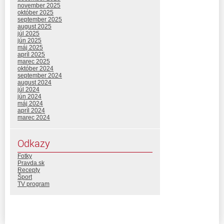
november 2025
október 2025
september 2025
august 2025
júl 2025
jún 2025
máj 2025
apríl 2025
marec 2025
október 2024
september 2024
august 2024
júl 2024
jún 2024
máj 2024
apríl 2024
marec 2024
Odkazy
Fotky
Pravda.sk
Recepty
Šport
TV program