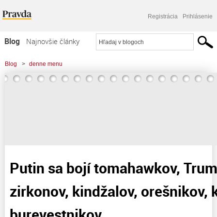
Registrácia
Prihlásenie
Blog
Najnovšie články
Najčítanejšie články
Blog
>
denne menu
Najkomentovanejšie články
>
Putin sa bojí tomahawkov, Trump sa bojí zirkonov, kindžalov, orešnikov,
Zoznam blogov
kalibrov a burevestnikov
Komerčné blogy
Putin sa bojí tomahawkov, Trum
zirkonov, kindžalov, orešnikov, 
burevestnikov