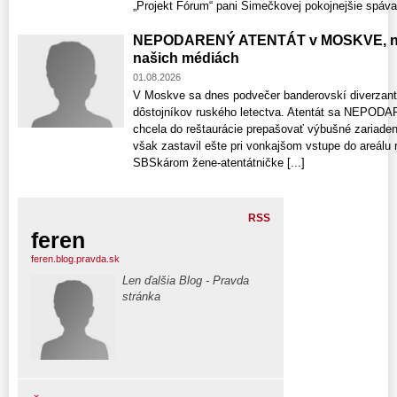
„Projekt Fórum“ pani Šimečkovej pokojnejšie spávať.
NEPODARENÝ ATENTÁT v MOSKVE, ne
našich médiách
01.08.2026
V Moskve sa dnes podvečer banderovskí diverzanti 
dôstojníkov ruského letectva. Atentát sa NEPODARI
chcela do reštaurácie prepašovať výbušné zariaden
však zastavil ešte pri vonkajšom vstupe do areálu 
SBSkárom žene-atentátničke [...]
RSS
feren
feren.blog.pravda.sk
Len ďalšia Blog - Pravda
stránka