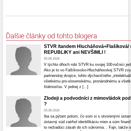
Ďalšie články od tohto blogera
STVR /tandem Hlucháňová+Flašíková
REPUBLIKY ani NEVŠIMLI !
05.08.2026
V týchto dňoch robí STVR ku svojej 100-ročnici je
Ako je to vo Falšíkovsko-Hlucháňovskej STVR zvyko
partnerskej dvojice, tohto dýchavičného „intelekt
všetkému pro-slovenskému, pronárodnému a všetk
štátnosťou. V jednej z [...]
Zlodeji a podvodníci z mimovládok p
?
03.08.2026
Iba sa pýtam potom, čo som si s otvorenými ústami
ústavný súd zatrhol identifikáciu mien a súm finan
to nežiadúci zásah do ich súkromia… Fajn, takže 