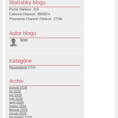
Štatistiky blogu
Počet článkov: 315
Celková čítanosť: 856587x
Priemerná čítanosť článkov: 2719x
Autor blogu
feren
Kategórie
Nezaradené
(315)
Archív
august 2026
júl 2026
jún 2026
máj 2026
apríl 2026
marec 2026
február 2026
január 2026
december 2025