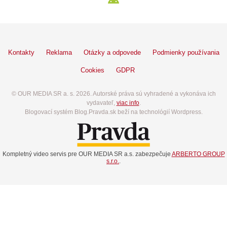
Kontakty
Reklama
Otázky a odpovede
Podmienky používania
Cookies
GDPR
© OUR MEDIA SR a. s. 2026. Autorské práva sú vyhradené a vykonáva ich
vydavateľ,
viac info
.
Blogovací systém Blog.Pravda.sk beží na technológií Wordpress.
Kompletný video servis pre OUR MEDIA SR a.s. zabezpečuje
ARBERTO GROUP
s.r.o.
.