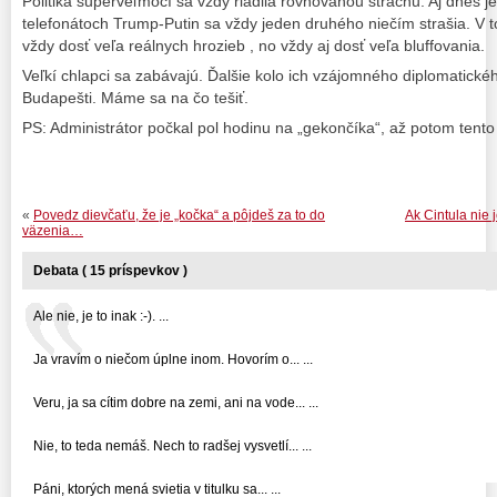
Politika superveľmocí sa vždy riadila rovnováhou strachu. Aj dnes j
telefonátoch Trump-Putin sa vždy jeden druhého niečím strašia. V 
vždy dosť veľa reálnych hrozieb , no vždy aj dosť veľa bluffovania.
Veľkí chlapci sa zabávajú. Ďalšie kolo ich vzájomného diplomatické
Budapešti. Máme sa na čo tešiť.
PS: Administrátor počkal pol hodinu na „gekončíka“, až potom tento b
«
Povedz dievčaťu, že je „kočka“ a pôjdeš za to do
Ak Cintula nie 
väzenia…
Debata ( 15 príspevkov )
Ale nie, je to inak :-). ...
Ja vravím o niečom úplne inom. Hovorím o... ...
Veru, ja sa cítim dobre na zemi, ani na vode... ...
Nie, to teda nemáš. Nech to radšej vysvetlí... ...
Páni, ktorých mená svietia v titulku sa... ...