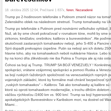
18. októbra 2025 12:04
, Prečítané 1 837x,
feren
,
Nezaradené
Trump po 2-hodinovom telefonáte s Putinom zmenil názor na toma
Zelenského oblek na následnom stretnutí. Trump tomahawky na Ukra
Trump po telefonáte s Putinom pred novinármi veľkohubo vyhlásil, 
Nuž, ak by sme chceli pokračovať v rovnakom tóne, mohli by sme od
zirkonov, kindžalov, orešnikov, kalibrov a burevestnikov“. Ale poďme z
skutočnosti zastaraných tomahawkov nebojí, jeho S-400 a Pancire
Sýrii dopadli prekvapivo úspešne. Putin sa nebojí ani ich doletu 2500
hlavne toho, aby na tomahawkoch neboli nukleárne hlavice. Lebo to
by na konci dňa zlikvidovalo nie iba Putina a Trumpa ale aj nás osta
Čohosi sa bojí aj Trump. TRUMP SA BOJÍ VENEZUELY ! Konkrétnejš
spolupráci, vrátane vzájomnej spolupráci a pomoci Ruska a Venezue
sa bojí ruských ťažobných spoločností na venezuelských ropných po
vojenských základní, ktoré by formálne mali chrániť bezpečnosť týc
„ruských tomahawkov“ – Kalibrov. Tak ako tomahawky aj kalibre sú s
ktoré sú oproti tomahawkom modernejšie, s trochu dlhším doletom 
väčšou rýchlosťou /2400 km vs. 900 km/. Trump sa bojí hypersonick
apokalyptických Burevestnikov v Karibskom mori, na dostrel od Wa
Miami…