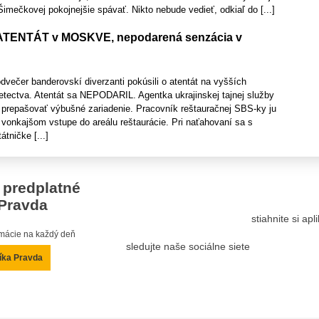
Šimečkovej pokojnejšie spávať. Nikto nebude vedieť, odkiaľ do [...]
ENTÁT v MOSKVE, nepodarená senzácia v
večer banderovskí diverzanti pokúsili o atentát na vyšších
letectva. Atentát sa NEPODARIL. Agentka ukrajinskej tajnej služby
e prepašovať výbušné zariadenie. Pracovník reštauračnej SBS-ky ju
i vonkajšom vstupe do areálu reštaurácie. Pri naťahovaní sa s
tničke [...]
 predplatné
Pravda
stiahnite si ap
ormácie na každý deň
sledujte naše sociálne siete
íka Pravda