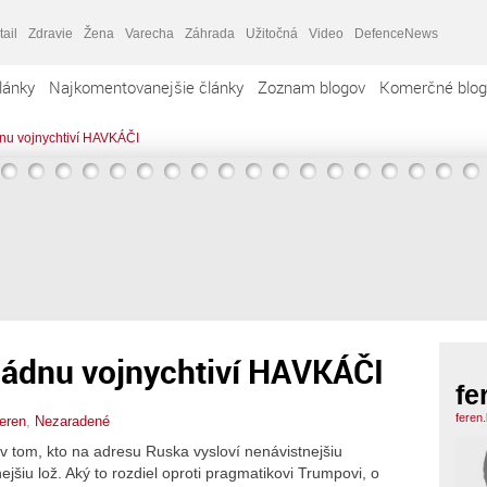
tail
Zdravie
Žena
Varecha
Záhrada
Užitočná
Video
DefenceNews
lánky
Najkomentovanejšie články
Zoznam blogov
Komerčné blog
nu vojnychtiví HAVKÁČI
ládnu vojnychtiví HAVKÁČI
fe
feren
feren
,
Nezaradené
 tom, kto na adresu Ruska vysloví nenávistnejšiu
ejšiu lož. Aký to rozdiel oproti pragmatikovi Trumpovi, o