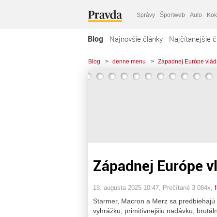
Správy
Športweb
Auto
Kok
Blog
Najnovšie články
Najčítanejšie č
Blog
>
denne menu
>
Západnej Európe vlád
Západnej Európe v
18. augusta 2025 10:47
, Prečítané 3 084x,
Starmer, Macron a Merz sa predbiehajú v
vyhrážku, primitívnejšiu nadávku, brutáln