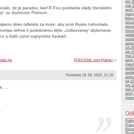
jún 
máj 
ísalo, že je paradox, keď R.Fico predseda vlády členského
apríl
hy“ so zločincom Putinom….
mare
febr
janu
terov dnes odletela za more, aby proti Rusku nahuckala
dece
rumpa strhne k podobnému štýlu „civilizovanej“ diplomacie,
nove
októ
 a ďalší zúriví vojnychtiví havkáči.
sept
augu
júl 2
jún 
máj 
padu na
PODCENIL som Putina !
»
apríl
mare
októ
sept
Posledný 18. 08. 2025, 21:20
augu
júl 2
jún 
.. ...
máj 
apríl
mare
.
Od
Fotky
Prav
Rece
Šport