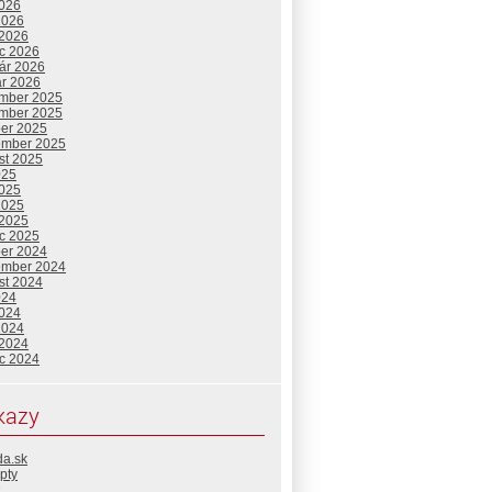
2026
2026
 2026
c 2026
uár 2026
ár 2026
mber 2025
mber 2025
ber 2025
ember 2025
st 2025
025
2025
2025
 2025
c 2025
ber 2024
ember 2024
st 2024
024
2024
2024
 2024
c 2024
kazy
da.sk
pty