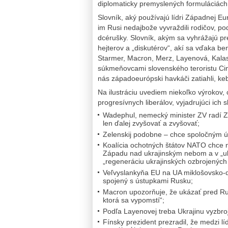
diplomaticky premyslených formuláciách 
Slovník, aký používajú lídri Západnej 
im Rusi nedajbože vyvraždili rodičov, pod
dcérušky. Slovník, akým sa vyhrážajú pr
hejterov a „diskutérov“, akí sa vďaka be
Starmer, Macron, Merz, Layenová, Kalaso
súkmeňovcami slovenského teroristu Cint
nás západoeurópski havkáči zatiahli, keb
Na ilustráciu uvediem niekoľko výrokov, 
progresívnych liberálov, vyjadrujúci ich
Wadephul, nemecký minister ZV radí Z
len ďalej zvyšovať a zvyšovať;
Zelenskij podobne – chce spoločným ús
Koalícia ochotných štátov NATO chce n
Západu nad ukrajinským nebom a v „uk
„regeneráciu ukrajinských ozbrojenýc
Veľvyslankyňa EU na UA miklošovsko-d
spojený s ústupkami Rusku;
Macron upozorňuje, že ukázať pred R
ktorá sa vypomstí“;
Podľa Layenovej treba Ukrajinu vyzbroj
Fínsky prezident prezradil, že medzi l