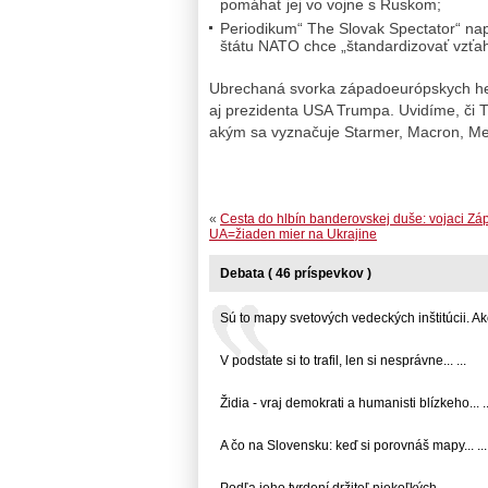
pomáhať jej vo vojne s Ruskom;
Periodikum“ The Slovak Spectator“ nap
štátu NATO chce „štandardizovať vzťa
Ubrechaná svorka západoeurópskych hej
aj prezidenta USA Trumpa. Uvidíme, či T
akým sa vyznačuje Starmer, Macron, Merz
«
Cesta do hlbín banderovskej duše: vojaci Zá
UA=žiaden mier na Ukrajine
Debata ( 46 príspevkov )
Sú to mapy svetových vedeckých inštitúcii. Ako.
V podstate si to trafil, len si nesprávne... ...
Židia - vraj demokrati a humanisti blízkeho... ..
A čo na Slovensku: keď si porovnáš mapy... ...
Podľa jeho tvrdení držiteľ niekoľkých... ...