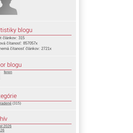
tistiky blogu
t článkov: 315
ová čítanosť: 857057x
merná čítanosť článkov: 2721x
or blogu
feren
egórie
radené
(315)
hív
st 2026
026