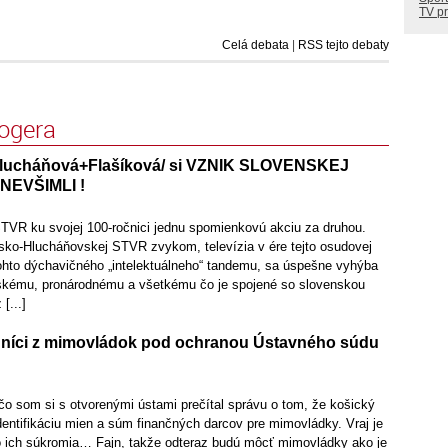
TV p
Celá debata
|
RSS tejto debaty
logera
lucháňová+Flašíková/ si VZNIK SLOVENSKEJ
NEVŠIMLI !
STVR ku svojej 100-ročnici jednu spomienkovú akciu za druhou.
vsko-Hlucháňovskej STVR zvykom, televízia v ére tejto osudovej
tohto dýchavičného „intelektuálneho“ tandemu, sa úspešne vyhýba
skému, pronárodnému a všetkému čo je spojené so slovenskou
[...]
dníci z mimovládok pod ochranou Ústavného súdu
čo som si s otvorenými ústami prečítal správu o tom, že košický
dentifikáciu mien a súm finančných darcov pre mimovládky. Vraj je
o ich súkromia… Fajn, takže odteraz budú môcť mimovládky ako je