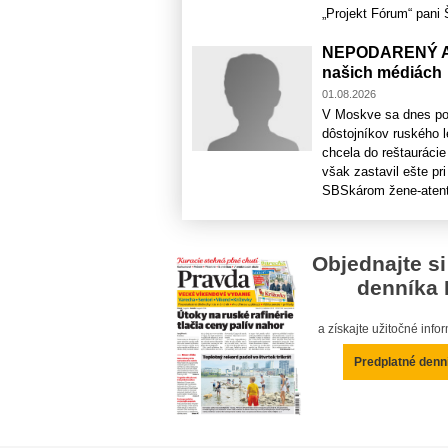
„Projekt Fórum“ pani 
NEPODARENÝ AT
našich médiách
01.08.2026
V Moskve sa dnes pod
dôstojníkov ruského 
chcela do reštauráci
však zastavil ešte pr
SBSkárom žene-atentá
Objednajte si
denníka 
a získajte užitočné inf
Predplatné denn