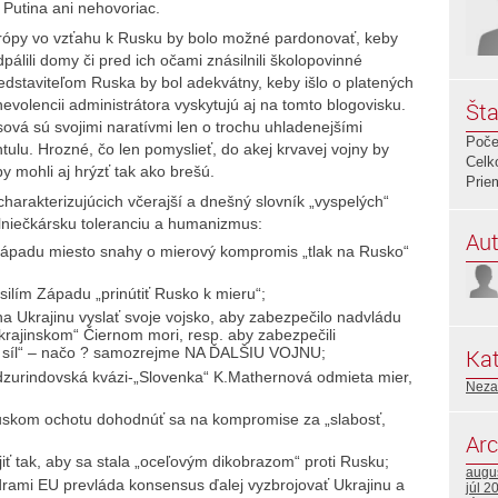
Putina ani nehovoriac.
Európy vo vzťahu k Rusku by bolo možné pardonovať, keby
pálili domy či pred ich očami znásilnili školopovinné
edstaviteľom Ruska by bol adekvátny, keby išlo o platených
nevolencii administrátora vyskytujú aj na tomto blogovisku.
Šta
vá sú svojimi naratívmi len o trochu uhladenejšími
Poče
ulu. Hrozné, čo len pomyslieť, do akej krvavej vojny by
Celk
y mohli aj hrýzť tak ako brešú.
Prie
charakterizujúcich včerajší a dnešný slovník „vyspelých“
 slniečkársku toleranciu a humanizmus:
Aut
ápadu miesto snahy o mierový kompromis „tlak na Rusko“
ilím Západu „prinútiť Rusko k mieru“;
a Ukrajinu vyslať svoje vojsko, aby zabezpečilo nadvládu
rajinskom“ Čiernom mori, resp. aby zabezpečili
Kat
h síl“ – načo ? samozrejme NA ĎALŠIU VOJNU;
zurindovská kvázi-„Slovenka“ K.Mathernová odmieta mier,
Neza
uskom ochotu dohodnúť sa na kompromise za „slabosť,
Arc
iť tak, aby sa stala „oceľovým dikobrazom“ proti Rusku;
augu
ídrami EU prevláda konsensus ďalej vyzbrojovať Ukrajinu a
júl 2