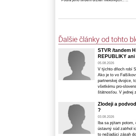
Ďalšie články od tohto b
STVR /tandem H
REPUBLIKY ani 
05.08.2026
V týchto dňoch robí 
Ako je to vo Falšíko
partnerskej dvojice, 
všetkému pro-sloven
štátnosťou. V jednej z 
Zlodeji a podvo
?
03.08.2026
Iba sa pýtam potom, 
ústavný súd zatrhol i
to nežiadúci zásah d