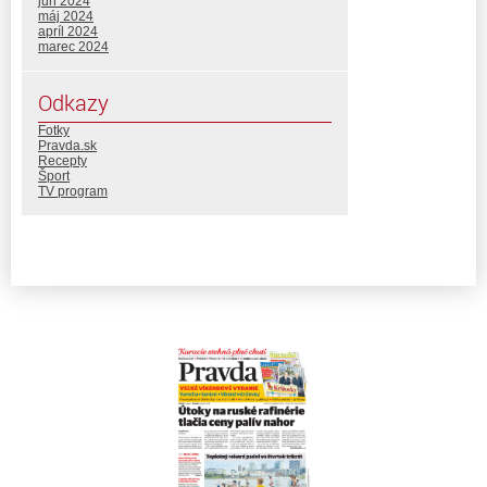
jún 2024
máj 2024
apríl 2024
marec 2024
Odkazy
Fotky
Pravda.sk
Recepty
Šport
TV program