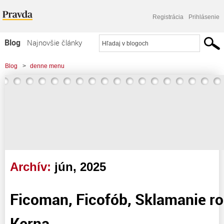
Registrácia
Prihlásenie
Blog
Najnovšie články
Najčítanejšie články
Blog
>
denne menu
Najkomentovanejšie články
Zoznam blogov
Komerčné blogy
Archív:
jún, 2025
Ficoman, Ficofób, Sklamanie ro
Kerna