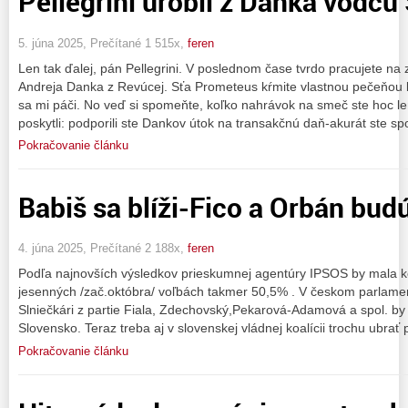
Pellegrini urobil z Danka vodcu
5. júna 2025, Prečítané 1 515x,
feren
Len tak ďalej, pán Pellegrini. V poslednom čase tvrdo pracujete na z
Andreja Danka z Revúcej. Sťa Prometeus kŕmite vlastnou pečeňou 
sa mi páči. No veď si spomeňte, koľko nahrávok na smeč ste hoc le
poskytli: podporili ste Dankov útok na transakčnú daň-akurát ste sp
Pokračovanie článku
Babiš sa blíži-Fico a Orbán bu
4. júna 2025, Prečítané 2 188x,
feren
Podľa najnovších výsledkov prieskumnej agentúry IPSOS by mala 
jesenných /zač.októbra/ voľbách takmer 50,5% . V českom parlamen
Slniečkári z partie Fiala, Zdechovský,Pekarová-Adamová a spol. by
Slovensko. Teraz treba aj v slovenskej vládnej koalícii trochu ubrať
Pokračovanie článku