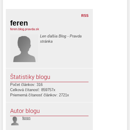
RSS
feren
feren.blog.pravda.sk
Len ďalšia Blog - Pravda
stránka
Štatistiky blogu
Počet článkov: 316
Celková čítanosť: 859757x
Priemerná čítanosť článkov: 2721x
Autor blogu
feren