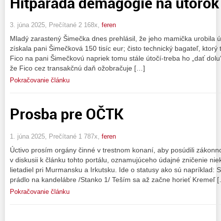
Hitparáda demagógie na utorok
3. júna 2025, Prečítané 2 168x,
feren
Mladý zarastený Šimečka dnes prehlásil, že jeho mamička urobila ú
získala pani Šimečková 150 tisíc eur; čisto technický bagateľ, ktorý 
Fico na pani Šimečkovú napriek tomu stále útočí-treba ho „dať dol
že Fico cez transakčnú daň ožobračuje […]
Pokračovanie článku
Prosba pre OČTK
1. júna 2025, Prečítané 1 787x,
feren
Úctivo prosím orgány činné v trestnom konaní, aby posúdili zákonno
v diskusii k článku tohto portálu, oznamujúceho údajné zničenie ni
lietadiel pri Murmansku a Irkutsku. Ide o statusy ako sú napríkla
prádlo na kandelábre /Stanko 1/ Teším sa až začne horieť Kremeľ 
Pokračovanie článku