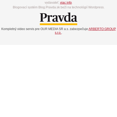
vydavateľ,
viac info
.
Blogovací systém Blog.Pravda.sk beží na technológií Wordpress.
Kompletný video servis pre OUR MEDIA SR a.s. zabezpečuje
ARBERTO GROUP
s.r.o.
.