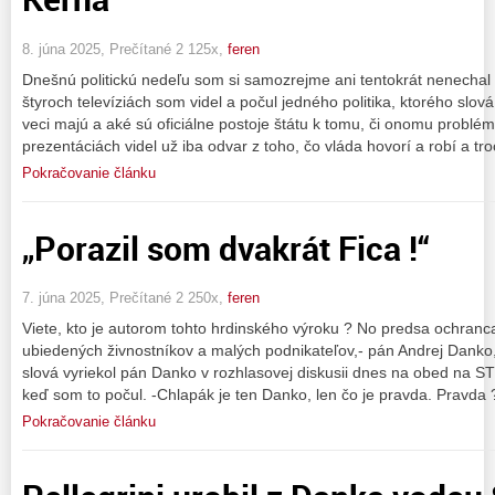
8. júna 2025, Prečítané 2 125x,
feren
Dnešnú politickú nedeľu som si samozrejme ani tentokrát nenechal 
štyroch televíziách som videl a počul jedného politika, ktorého s
veci majú a aké sú oficiálne postoje štátu k tomu, či onomu probl
prezentáciách videl už iba odvar z toho, čo vláda hovorí a robí a tr
Pokračovanie článku
„Porazil som dvakrát Fica !“
7. júna 2025, Prečítané 2 250x,
feren
Viete, kto je autorom tohto hrdinského výroku ? No predsa ochranc
ubiedených živnostníkov a malých podnikateľov,- pán Andrej Dank
slová vyriekol pán Danko v rozhlasovej diskusii dnes na obed na ST
keď som to počul. -Chlapák je ten Danko, len čo je pravda. Pravda 
Pokračovanie článku