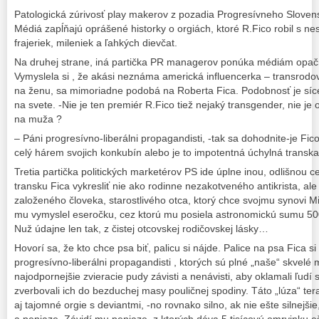
Patologická zúrivosť play makerov z pozadia Progresívneho Slovens
Médiá zapĺňajú oprášené historky o orgiách, ktoré R.Fico robil s n
frajeriek, mileniek a ľahkých dievčat.
Na druhej strane, iná partička PR managerov ponúka médiám opačn
Vymyslela si , že akási neznáma americká influencerka – transrod
na ženu, sa mimoriadne podobá na Roberta Fica. Podobnosť je síce
na svete. -Nie je ten premiér R.Fico tiež nejaký transgender, nie j
na muža ?
– Páni progresívno-liberálni propagandisti, -tak sa dohodnite-je Fi
celý hárem svojich konkubín alebo je to impotentná úchylná transka
Tretia partička politických marketérov PS ide úplne inou, odlišnou c
transku Fica vykresliť nie ako rodinne nezakotveného antikrista, al
založeného človeka, starostlivého otca, ktorý chce svojmu synovi Mic
mu vymyslel eseročku, cez ktorú mu posiela astronomickú sumu 50
Nuž údajne len tak, z čistej otcovskej rodičovskej lásky…
Hovorí sa, že kto chce psa biť, palicu si nájde. Palice na psa Fica si
progresívno-liberálni propagandisti , ktorých sú plné „naše“ skvelé 
najodpornejšie zvieracie pudy závisti a nenávisti, aby oklamali ľud
zverbovali ich do bezduchej masy pouličnej spodiny. Táto „lúza“ teraz
aj tajomné orgie s deviantmi, -no rovnako silno, ak nie ešte silnej