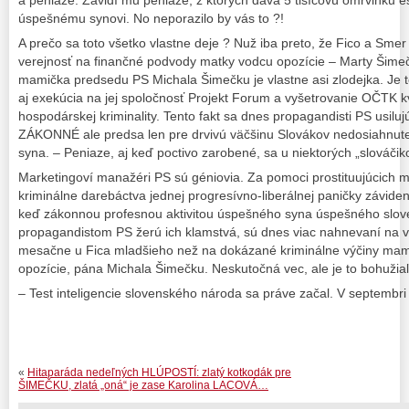
a peniaze. Závidí mu peniaze, z ktorých dáva 5 tisícovú omrvinku 
úspešnému synovi. No neporazilo by vás to ?!
A prečo sa toto všetko vlastne deje ? Nuž iba preto, že Fico a Sme
verejnosť na finančné podvody matky vodcu opozície – Marty Šime
mamička predsedu PS Michala Šimečku je vlastne asi zlodejka. Je to
aj exekúcia na jej spoločnosť Projekt Forum a vyšetrovanie OČTK k
hospodárskej kriminality. Tento fakt sa dnes propagandisti PS usilu
ZÁKONNÉ ale predsa len pre drvivú väčšinu Slovákov nedosiahnut
syna. – Peniaze, aj keď poctivo zarobené, sa u niektorých „slováči
Marketingoví manažéri PS sú géniovia. Za pomoci prostituujúcich mé
kriminálne darebáctva jednej progresívno-liberálnej paničky závide
keď zákonnou profesnou aktivitou úspešného syna úspešného sloven
propagandistom PS žerú ich klamstvá, sú dnes viac nahnevaní na vý
mesačne u Fica mladšieho než na dokázané kriminálne výčiny ma
opozície, pána Michala Šimečku. Neskutočná vec, ale je to bohuži
– Test inteligencie slovenského národa sa práve začal. V septemb
«
Hitaparáda nedeľných HLÚPOSTÍ: zlatý kotkodák pre
ŠIMEČKU, zlatá „oná“ je zase Karolina LACOVÁ…