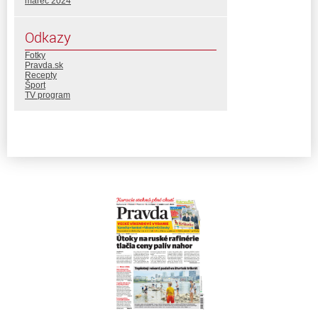
marec 2024
Odkazy
Fotky
Pravda.sk
Recepty
Šport
TV program