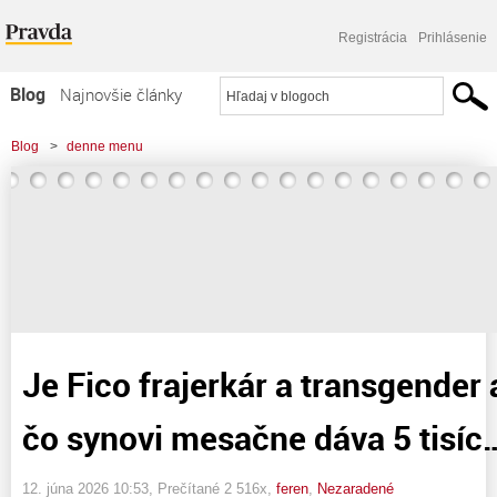
Registrácia
Prihlásenie
Blog
Najnovšie články
Najčítanejšie články
Blog
>
denne menu
Najkomentovanejšie články
>
Je Fico frajerkár a transgender alebo rodinkár, čo synovi mesačne dáva 5
Zoznam blogov
tisíc...
Komerčné blogy
Je Fico frajerkár a transgender 
čo synovi mesačne dáva 5 tisíc
12. júna 2026 10:53
, Prečítané 2 516x,
feren
,
Nezaradené