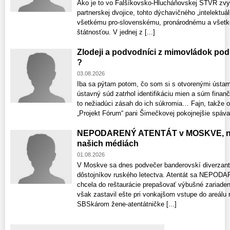
Ako je to vo Falšíkovsko-Hlucháňovskej STVR zvyko
partnerskej dvojice, tohto dýchavičného „intelekt
všetkému pro-slovenskému, pronárodnému a všetk
štátnosťou. V jednej z [...]
Zlodeji a podvodníci z mimovládok p
?
03.08.2026
Iba sa pýtam potom, čo som si s otvorenými ústami
ústavný súd zatrhol identifikáciu mien a súm finan
to nežiadúci zásah do ich súkromia… Fajn, takže 
„Projekt Fórum“ pani Šimečkovej pokojnejšie spávať.
NEPODARENÝ ATENTÁT v MOSKVE, ne
našich médiách
01.08.2026
V Moskve sa dnes podvečer banderovskí diverzanti 
dôstojníkov ruského letectva. Atentát sa NEPODARI
chcela do reštaurácie prepašovať výbušné zariaden
však zastavil ešte pri vonkajšom vstupe do areálu 
SBSkárom žene-atentátničke [...]