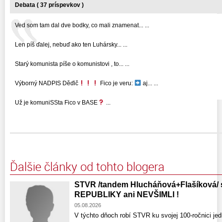
Debata ( 37 príspevkov )
Ved som tam dal dve bodky, co mali znamenat... ...
Len píš ďalej, nebuď ako ten Luhársky... ...
Starý komunista píše o komunistovi , to... ...
Výborný NADPIS Děďič
Fico je veru:
aj... ...
Už je komuniSSta Fico v BASE
...
Ďalšie články od tohto blogera
STVR /tandem Hlucháňová+Flašíková
REPUBLIKY ani NEVŠIMLI !
05.08.2026
V týchto dňoch robí STVR ku svojej 100-ročnici je